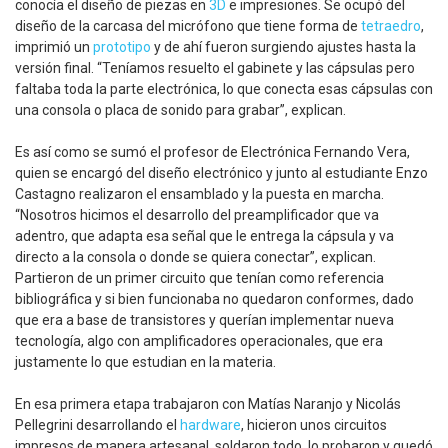
conocía el diseño de piezas en
3D
e impresiones. Se ocupó del
diseño de la carcasa del micrófono que tiene forma de
tetraedro
,
imprimió un
prototipo
y de ahí fueron surgiendo ajustes hasta la
versión final. “Teníamos resuelto el gabinete y las cápsulas pero
faltaba toda la parte electrónica, lo que conecta esas cápsulas con
una consola o placa de sonido para grabar”, explican.
Es así como se sumó el profesor de Electrónica Fernando Vera,
quien se encargó del diseño electrónico y junto al estudiante Enzo
Castagno realizaron el ensamblado y la puesta en marcha.
“Nosotros hicimos el desarrollo del preamplificador que va
adentro, que adapta esa señal que le entrega la cápsula y va
directo a la consola o donde se quiera conectar”, explican.
Partieron de un primer circuito que tenían como referencia
bibliográfica y si bien funcionaba no quedaron conformes, dado
que era a base de transistores y querían implementar nueva
tecnología, algo con amplificadores operacionales, que era
justamente lo que estudian en la materia.
En esa primera etapa trabajaron con Matías Naranjo y Nicolás
Pellegrini desarrollando el
hardware
, hicieron unos circuitos
impresos de manera artesanal, soldaron todo, lo probaron y quedó