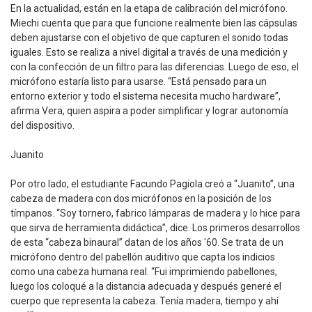
En la actualidad, están en la etapa de calibración del micrófono.
Miechi cuenta que para que funcione realmente bien las cápsulas
deben ajustarse con el objetivo de que capturen el sonido todas
iguales. Esto se realiza a nivel digital a través de una medición y
con la confección de un filtro para las diferencias. Luego de eso, el
micrófono estaría listo para usarse. “Está pensado para un
entorno exterior y todo el sistema necesita mucho hardware”,
afirma Vera, quien aspira a poder simplificar y lograr autonomía
del dispositivo.
Juanito
Por otro lado, el estudiante Facundo Pagiola creó a “Juanito”, una
cabeza de madera con dos micrófonos en la posición de los
tímpanos. “Soy tornero, fabrico lámparas de madera y lo hice para
que sirva de herramienta didáctica”, dice. Los primeros desarrollos
de esta “cabeza binaural” datan de los años '60. Se trata de un
micrófono dentro del pabellón auditivo que capta los indicios
como una cabeza humana real. “Fui imprimiendo pabellones,
luego los coloqué a la distancia adecuada y después generé el
cuerpo que representa la cabeza. Tenía madera, tiempo y ahí