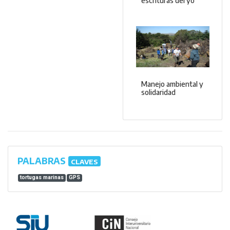
escrituras del yo
Manejo ambiental y
solidaridad
PALABRAS
CLAVES
tortugas marinas
GPS