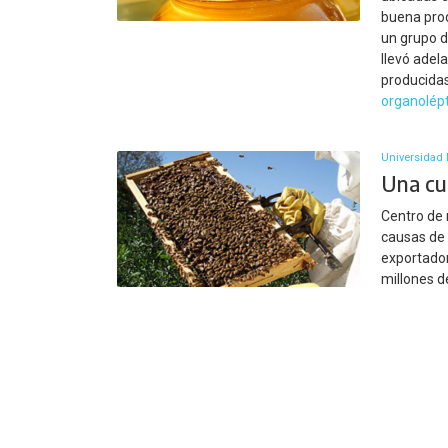
buena prod
un grupo d
llevó adel
producidas
organolép
Universidad 
Una cur
Centro de 
causas de 
exportador
millones d