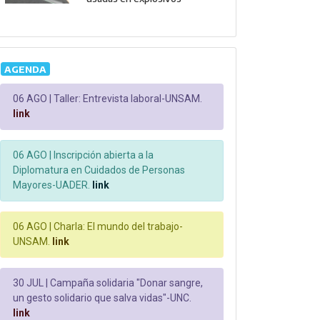
AGENDA
06 AGO |
Taller: Entrevista laboral-UNSAM.
link
06 AGO |
Inscripción abierta a la
Diplomatura en Cuidados de Personas
Mayores-UADER.
link
06 AGO |
Charla: El mundo del trabajo-
UNSAM.
link
30 JUL |
Campaña solidaria "Donar sangre,
un gesto solidario que salva vidas"-UNC.
link