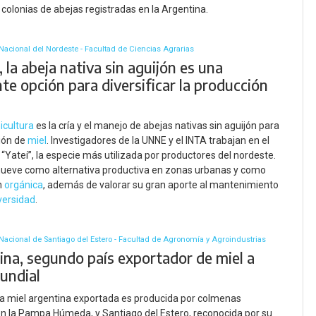
colonias de abejas registradas en la Argentina.
Nacional del Nordeste - Facultad de Ciencias Agrarias
, la abeja nativa sin aguijón es una
te opción para diversificar la producción
l
icultura
es la cría y el manejo de abejas nativas sin aguijón para
ión de
miel
. Investigadores de la UNNE y el INTA trabajan en el
e “Yateí”, la especie más utilizada por productores del nordeste.
mueve como alternativa productiva en zonas urbanas y como
n
orgánica
, además de valorar su gran aporte al mantenimiento
versidad
.
Nacional de Santiago del Estero - Facultad de Agronomía y Agroindustrias
ina, segundo país exportador de miel a
mundial
la miel argentina exportada es producida por colmenas
n la Pampa Húmeda, y Santiago del Estero, reconocida por su