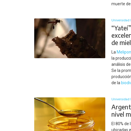
muerte de 
Universidad 
“Yateí”
excelen
de mie
La
Melipon
la producc
análisis d
Se la pro
producció
de la
biodi
Universidad 
Argent
nivel 
El 80% de 
ubicadas e