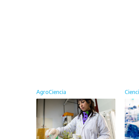
AgroCiencia
Cienc