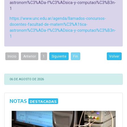
astronom%C3%ADa-f%C3%ADsica-y-computaci%C3%B3n-
1
https://www.unc.edu.ar/agenda/llamados-concursos-
docentes-facultad-de-matem%C3%A1tica-
astronom%C3%ADa-f%C3%ADsica-y-computaci%C3%B3n-
1
Inicio
Anterior
1
Siguiente
Fin
Volver
06 DE AGOSTO DE 2026
NOTAS
DESTACADAS