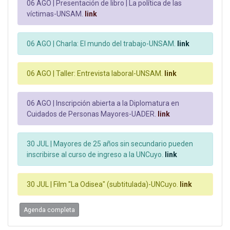
06 AGO |
Presentación de libro | La política de las
víctimas-UNSAM.
link
06 AGO |
Charla: El mundo del trabajo-UNSAM.
link
06 AGO |
Taller: Entrevista laboral-UNSAM.
link
06 AGO |
Inscripción abierta a la Diplomatura en
Cuidados de Personas Mayores-UADER.
link
30 JUL |
Mayores de 25 años sin secundario pueden
inscribirse al curso de ingreso a la UNCuyo.
link
30 JUL |
Film "La Odisea" (subtitulada)-UNCuyo.
link
Agenda completa