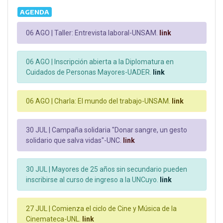
AGENDA
06 AGO |
Taller: Entrevista laboral-UNSAM.
link
06 AGO |
Inscripción abierta a la Diplomatura en
Cuidados de Personas Mayores-UADER.
link
06 AGO |
Charla: El mundo del trabajo-UNSAM.
link
30 JUL |
Campaña solidaria "Donar sangre, un gesto
solidario que salva vidas"-UNC.
link
30 JUL |
Mayores de 25 años sin secundario pueden
inscribirse al curso de ingreso a la UNCuyo.
link
27 JUL |
Comienza el ciclo de Cine y Música de la
Cinemateca-UNL.
link