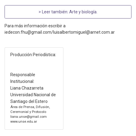
> Leer también:
Arte y biología
.
Para más información escribir a
iedecon.fhu@gmail.com/luisalbertomiguel@arnet.com.ar
Producción Periodística:
Responsable
Institucional:
Liana Chazarreta
Universidad Nacional de
Santiago del Estero
Área de Prensa, Difusión,
Ceremonial y Protocolo
liana.unse@gmail.com
www.unse.edu.ar