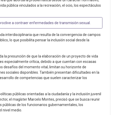
línea que aborda la problemática desde un carácter normativo,
ida pública vinculados a la recreación, el ocio, los espectáculos
proclive a contraer enfermedades de transmisión sexual
.
da interdisciplinaria que resulta de la convergencia de campos
lico, lo que posibilita pensar la inclusión social desde la
ida la presunción de que la elaboración de un proyecto de vida
 es especialmente crítica, debido a que cuentan con escasas
os desafíos del momento vital; limitan su horizonte de
nes sociales disponibles. También presentan dificultades en la
 desarrollo de competencias que suelen caracterizar los
líticas públicas orientadas a la ciudadanía y la inclusión juvenil
ector, el magíster Marcelo Montes, precisó que se busca reunir
s públicas de los funcionarios gubernamentales, los
l nivel medio.