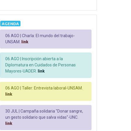
AGENDA
06 AGO |
Charla: El mundo del trabajo-
UNSAM.
link
06 AGO |
Inscripción abierta a la
Diplomatura en Cuidados de Personas
Mayores-UADER.
link
06 AGO |
Taller: Entrevista laboral-UNSAM.
link
30 JUL |
Campaña solidaria "Donar sangre,
un gesto solidario que salva vidas"-UNC.
link