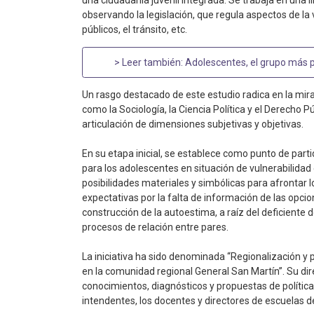
una ciudadanía juvenil integrada. Se trabaja en una 
observando la legislación, que regula aspectos de la v
públicos, el tránsito, etc.
> Leer también:
Adolescentes, el grupo más 
Un rasgo destacado de este estudio radica en la mira
como la Sociología, la Ciencia Política y el Derecho Púb
articulación de dimensiones subjetivas y objetivas.
En su etapa inicial, se establece como punto de part
para los adolescentes en situación de vulnerabilidad
posibilidades materiales y simbólicas para afrontar l
expectativas por la falta de información de las opcio
construcción de la autoestima, a raíz del deficiente
procesos de relación entre pares.
La iniciativa ha sido denominada “Regionalización y po
en la comunidad regional General San Martín”. Su dir
conocimientos, diagnósticos y propuestas de política
intendentes, los docentes y directores de escuelas de