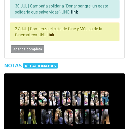
30 JUL |
Campaña solidaria "Donar sangre, un gesto
solidario que salva vidas"-UNC.
link
27 JUL |
Comienza el ciclo de Cine y Música de la
Cinemateca-UNL.
link
Agenda completa
NOTAS
RELACIONADAS