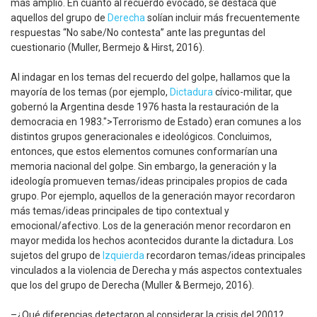
más amplio. En cuanto al recuerdo evocado, se destaca que
aquellos del grupo de
Derecha
solían incluir más frecuentemente
respuestas “No sabe/No contesta” ante las preguntas del
cuestionario (Muller, Bermejo & Hirst, 2016).
Al indagar en los temas del recuerdo del golpe, hallamos que la
mayoría de los temas (por ejemplo,
Dictadura
cívico-militar, que
gobernó la Argentina desde 1976 hasta la restauración de la
democracia en 1983.">Terrorismo de Estado) eran comunes a los
distintos grupos generacionales e ideológicos. Concluimos,
entonces, que estos elementos comunes conformarían una
memoria nacional del golpe. Sin embargo, la generación y la
ideología promueven temas/ideas principales propios de cada
grupo. Por ejemplo, aquellos de la generación mayor recordaron
más temas/ideas principales de tipo contextual y
emocional/afectivo. Los de la generación menor recordaron en
mayor medida los hechos acontecidos durante la dictadura. Los
sujetos del grupo de
Izquierda
recordaron temas/ideas principales
vinculados a la violencia de Derecha y más aspectos contextuales
que los del grupo de Derecha (Muller & Bermejo, 2016).
–¿Qué diferencias detectaron al considerar la crisis del 2001?