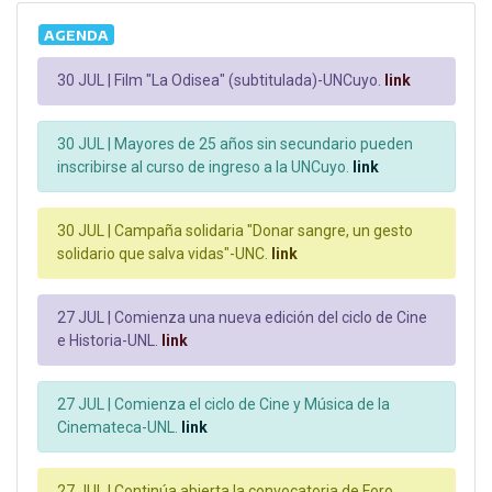
AGENDA
30 JUL |
Film "La Odisea" (subtitulada)-UNCuyo.
link
30 JUL |
Mayores de 25 años sin secundario pueden
inscribirse al curso de ingreso a la UNCuyo.
link
30 JUL |
Campaña solidaria "Donar sangre, un gesto
solidario que salva vidas"-UNC.
link
27 JUL |
Comienza una nueva edición del ciclo de Cine
e Historia-UNL.
link
27 JUL |
Comienza el ciclo de Cine y Música de la
Cinemateca-UNL.
link
27 JUL |
Continúa abierta la convocatoria de Foro