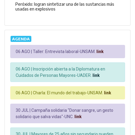
Peróxido: logran sintetizar una de las sustancias más
usadas en explosivos
AGENDA
06 AGO |
Taller: Entrevista laboral-UNSAM.
link
06 AGO |
Inscripción abierta a la Diplomatura en
Cuidados de Personas Mayores-UADER.
link
06 AGO |
Charla: El mundo del trabajo-UNSAM.
link
30 JUL |
Campaña solidaria "Donar sangre, un gesto
solidario que salva vidas"-UNC.
link
30 JUL |
Mayores de 25 años sin secundario pueden