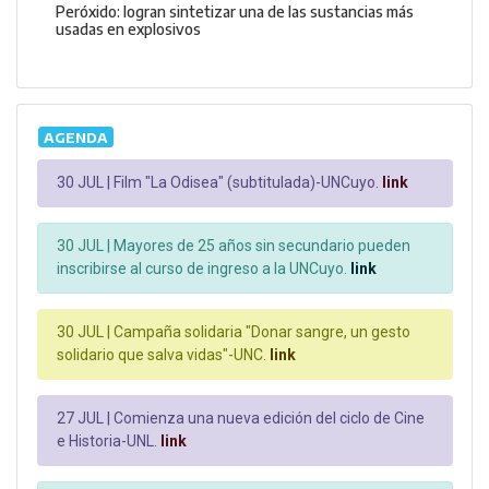
Peróxido: logran sintetizar una de las sustancias más
usadas en explosivos
AGENDA
30 JUL |
Film "La Odisea" (subtitulada)-UNCuyo.
link
30 JUL |
Mayores de 25 años sin secundario pueden
inscribirse al curso de ingreso a la UNCuyo.
link
30 JUL |
Campaña solidaria "Donar sangre, un gesto
solidario que salva vidas"-UNC.
link
27 JUL |
Comienza una nueva edición del ciclo de Cine
e Historia-UNL.
link