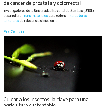
de cáncer de próstata y colorrectal
Investigadores de la Universidad Nacional de San Luis (UNSL)
desarrollaron
nanomateriales
para obtener
marcadores
tumorales
de relevancia clínica en ...
EcoCiencia
Cuidar a los insectos, la clave para una
agricultura sustentable