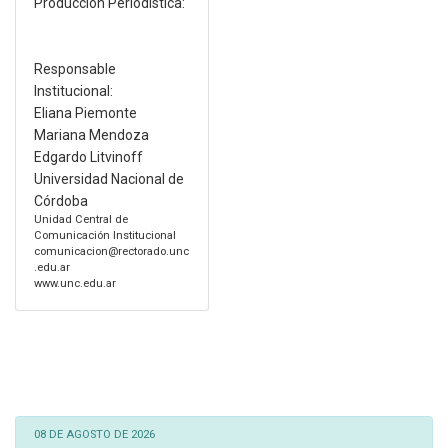
Producción Periodística:
Responsable
Institucional:
Eliana Piemonte
Mariana Mendoza
Edgardo Litvinoff
Universidad Nacional de
Córdoba
Unidad Central de
Comunicación Institucional
comunicacion@rectorado.unc
.edu.ar
www.unc.edu.ar
08 DE AGOSTO DE 2026