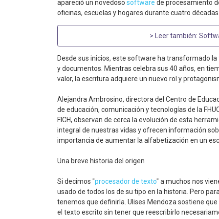
apareció un novedoso
software
de procesamiento de
oficinas, escuelas y hogares durante cuatro décadas
> Leer también:
Softwa
Desde sus inicios, este software ha transformado l
y documentos. Mientras celebra sus 40 años, en tiem
valor, la escritura adquiere un nuevo rol y protagoni
Alejandra Ambrosino, directora del Centro de Educaci
de educación, comunicación y tecnologías de la FHUC
FICH, observan de cerca la evolución de esta herra
integral de nuestras vidas y ofrecen información sobre
importancia de aumentar la alfabetización en un es
Una breve historia del origen
Si decimos "
procesador de texto
" a muchos nos vien
usado de todos los de su tipo en la historia. Pero pa
tenemos que definirla. Ulises Mendoza sostiene que 
el texto escrito sin tener que reescribirlo necesaria