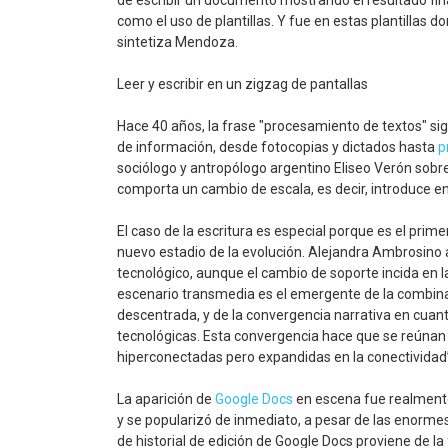
de escribir un documento mostrando el resultado final
como el uso de plantillas. Y fue en estas plantillas d
sintetiza Mendoza.
Leer y escribir en un zigzag de pantallas
Hace 40 años, la frase "procesamiento de textos" sig
de información, desde fotocopias y dictados hasta
p
sociólogo y antropólogo argentino Eliseo Verón sobre
comporta un cambio de escala, es decir, introduce 
El caso de la escritura es especial porque es el prime
nuevo estadio de la evolución. Alejandra Ambrosino a
tecnológico, aunque el cambio de soporte incida en l
escenario transmedia es el emergente de la combina
descentrada, y de la convergencia narrativa en cuan
tecnológicas. Esta convergencia hace que se reúnan c
hiperconectadas pero expandidas en la conectividad”
La aparición de
Google Docs
en escena fue realmente 
y se popularizó de inmediato, a pesar de las enorme
de historial de edición de Google Docs proviene de 