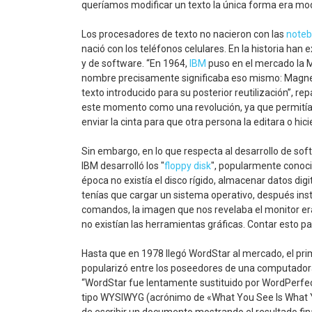
queríamos modificar un texto la única forma era modi
Los procesadores de texto no nacieron con las
note
nació con los teléfonos celulares. En la historia han 
y de software. “En 1964,
IBM
puso en el mercado la 
nombre precisamente significaba eso mismo: Magneti
texto introducido para su posterior reutilización”, r
este momento como una revolución, ya que permitía ree
enviar la cinta para que otra persona la editara o hic
Sin embargo, en lo que respecta al desarrollo de soft
IBM desarrolló los "
floppy disk
", popularmente conoci
época no existía el disco rígido, almacenar datos di
tenías que cargar un sistema operativo, después inst
comandos, la imagen que nos revelaba el monitor era l
no existían las herramientas gráficas. Contar esto pa
Hasta que en 1978 llegó WordStar al mercado, el pri
popularizó entre los poseedores de una computador
“WordStar fue lentamente sustituido por WordPerfect
tipo WYSIWYG (acrónimo de «What You See Is What Yo