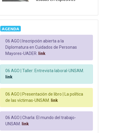
AGENDA
06 AGO |
Inscripción abierta a la
Diplomatura en Cuidados de Personas
Mayores-UADER.
link
06 AGO |
Taller: Entrevista laboral-UNSAM.
link
06 AGO |
Presentación de libro | La política
de las víctimas-UNSAM.
link
06 AGO |
Charla: El mundo del trabajo-
UNSAM.
link