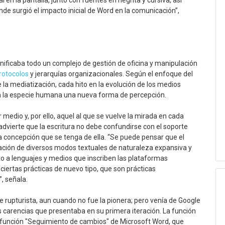
 en la pantalla, junto con fuentes en negrita y cursiva, así
onde surgió el impacto inicial de Word en la comunicación”,
nificaba todo un complejo de gestión de oficina y manipulación
rotocolos
y jerarquías organizacionales. Según el enfoque del
 la mediatización, cada hito en la evolución de los medios
en la especie humana una nueva forma de percepción.
r medio y, por ello, aquel al que se vuelve la mirada en cada
dvierte que la escritura no debe confundirse con el soporte
a concepción que se tenga de ella. “Se puede pensar que el
ción de diversos modos textuales de naturaleza expansiva y
to a lenguajes y medios que inscriben las plataformas
iertas prácticas de nuevo tipo, que son prácticas
, señala.
rupturista, aun cuando no fue la pionera; pero venía de Google
s carencias que presentaba en su primera iteración. La función
la función "Seguimiento de cambios" de Microsoft Word, que