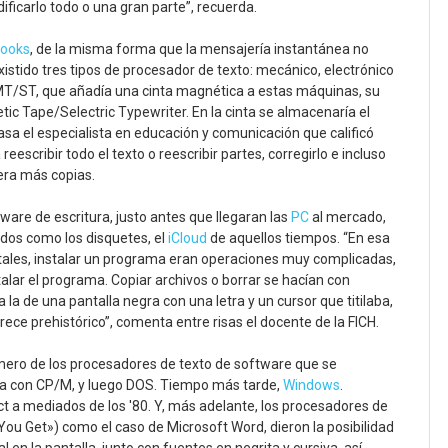
ficarlo todo o una gran parte”, recuerda.
books
, de la misma forma que la mensajería instantánea no
existido tres tipos de procesador de texto: mecánico, electrónico
MT/ST, que añadía una cinta magnética a estas máquinas, su
c Tape/Selectric Typewriter. En la cinta se almacenaría el
epasa el especialista en educación y comunicación que calificó
scribir todo el texto o reescribir partes, corregirlo e incluso
iera más copias.
ware de escritura, justo antes que llegaran las
PC
al mercado,
dos como los disquetes, el
iCloud
de aquellos tiempos. “En esa
gitales, instalar un programa eran operaciones muy complicadas,
alar el programa. Copiar archivos o borrar se hacían con
a de una pantalla negra con una letra y un cursor que titilaba,
rece prehistórico”, comenta entre risas el docente de la FICH.
mero de los procesadores de texto de software que se
a con CP/M, y luego DOS. Tiempo más tarde,
Windows
.
 a mediados de los '80. Y, más adelante, los procesadores de
u Get») como el caso de Microsoft Word, dieron la posibilidad