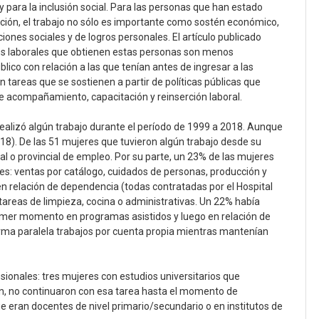
 y para la inclusión social. Para las personas que han estado
ión, el trabajo no sólo es importante como sostén económico,
ones sociales y de logros personales. El artículo publicado
des laborales que obtienen estas personas son menos
lico con relación a las que tenían antes de ingresar a las
n tareas que se sostienen a partir de políticas públicas que
 acompañamiento, capacitación y reinserción laboral.
realizó algún trabajo durante el período de 1999 a 2018. Aunque
8). De las 51 mujeres que tuvieron algún trabajo desde su
l o provincial de empleo. Por su parte, un 23% de las mujeres
es: ventas por catálogo, cuidados de personas, producción y
en relación de dependencia (todas contratadas por el Hospital
tareas de limpieza, cocina o administrativas. Un 22% había
imer momento en programas asistidos y luego en relación de
orma paralela trabajos por cuenta propia mientras mantenían
sionales: tres mujeres con estudios universitarios que
ón, no continuaron con esa tarea hasta el momento de
ue eran docentes de nivel primario/secundario o en institutos de