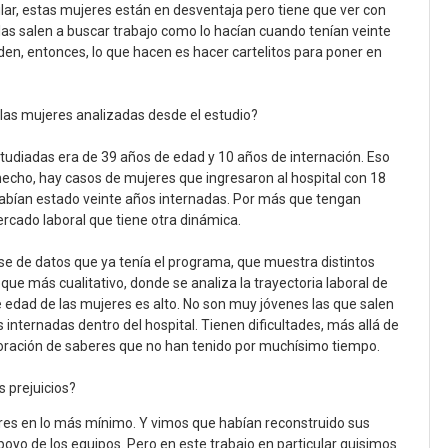
lar, estas mujeres están en desventaja pero tiene que ver con
llas salen a buscar trabajo como lo hacían cuando tenían veinte
en, entonces, lo que hacen es hacer cartelitos para poner en
las mujeres analizadas desde el estudio?
tudiadas era de 39 años de edad y 10 años de internación. Eso
echo, hay casos de mujeres que ingresaron al hospital con 18
habían estado veinte años internadas. Por más que tengan
 mercado laboral que tiene otra dinámica.
ase de datos que ya tenía el programa, que muestra distintos
e más cualitativo, donde se analiza la trayectoria laboral de
 edad de las mujeres es alto. No son muy jóvenes las que salen
nternadas dentro del hospital. Tienen dificultades, más allá de
rporación de saberes que no han tenido por muchísimo tiempo.
s prejuicios?
eres en lo más mínimo. Y vimos que habían reconstruido sus
poyo de los equipos. Pero en este trabajo en particular quisimos