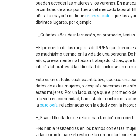
pueden acceder las mujeres y los varones. En particu
la cantidad de años por fuera del mercado laboral. E
años. La mayoría no tiene
redes sociales
que las ayud
distintos lugares, por ejemplo.
–¿Cuántos años de internación, en promedio, tenían 
–El promedio de las mujeres del PREA que fueron es
es muchísimo tiempo en la vida de una persona. De h
años, previamente no habían trabajado. Otras, que 
interés laboral, está la dificultad de incluirse en un
Este es un estudio cuali-cuantitativo, que usa una b
datos de estas mujeres, y después hacemos un enfoqu
estas mujeres. Por un lado, surge que el promedio de
a la vida en comunidad, han estado muchísimos años i
la
patología
, relacionadas con la edad y con la inco
–¿Esas dificultades se relacionan también con cierto
–No había resistencias en los barrios con estas muj
vidas como lo hace el resto de la comunidad con el a