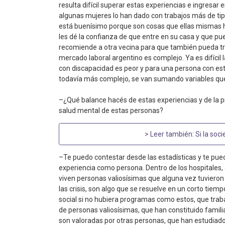
resulta difícil superar estas experiencias e ingresar 
algunas mujeres lo han dado con trabajos más de tip
está buenísimo porque son cosas que ellas mismas h
les dé la confianza de que entre en su casa y que pu
recomiende a otra vecina para que también pueda trab
mercado laboral argentino es complejo. Ya es difícil 
con discapacidad es peor y para una persona con est
todavía más complejo, se van sumando variables qu
–¿Qué balance hacés de estas experiencias y de la p
salud mental de estas personas?
> Leer también:
Si la soc
–Te puedo contestar desde las estadísticas y te pu
experiencia como persona. Dentro de los hospitales, d
viven personas valiosísimas que alguna vez tuviero
las crisis, son algo que se resuelve en un corto tiem
social si no hubiera programas como estos, que traba
de personas valiosísimas, que han constituido famili
son valoradas por otras personas, que han estudiado,