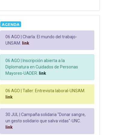
AGENDA
06 AGO |
Charla: El mundo del trabajo-
UNSAM.
link
06 AGO |
Inscripción abierta a la
Diplomatura en Cuidados de Personas
Mayores-UADER.
link
06 AGO |
Taller: Entrevista laboral-UNSAM.
link
30 JUL |
Campaña solidaria "Donar sangre,
un gesto solidario que salva vidas"-UNC.
link