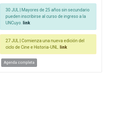
30 JUL |
Mayores de 25 años sin secundario
pueden inscribirse al curso de ingreso a la
UNCuyo.
link
27 JUL |
Comienza una nueva edición del
ciclo de Cine e Historia-UNL.
link
Agenda completa