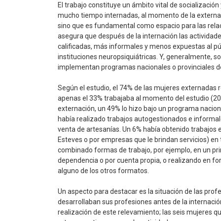
El trabajo constituye un ámbito vital de socialización
mucho tiempo internadas, al momento de la externac
sino que es fundamental como espacio para las relaci
asegura que después de la internación las activida
calificadas, más informales y menos expuestas al púb
instituciones neuropsiquiátricas. Y, generalmente, so
implementan programas nacionales o provinciales de
Según el estudio, el 74% de las mujeres externadas 
apenas el 33% trabajaba al momento del estudio (201
externación, un 49% lo hizo bajo un programa naciona
había realizado trabajos autogestionados e informal
venta de artesanías. Un 6% había obtenido trabajos 
Esteves o por empresas que le brindan servicios) en 
combinado formas de trabajo, por ejemplo, en un pr
dependencia o por cuenta propia, o realizando en f
alguno de los otros formatos.
Un aspecto para destacar es la situación de las profe
desarrollaban sus profesiones antes de la internaci
realización de este relevamiento; las seis mujeres q