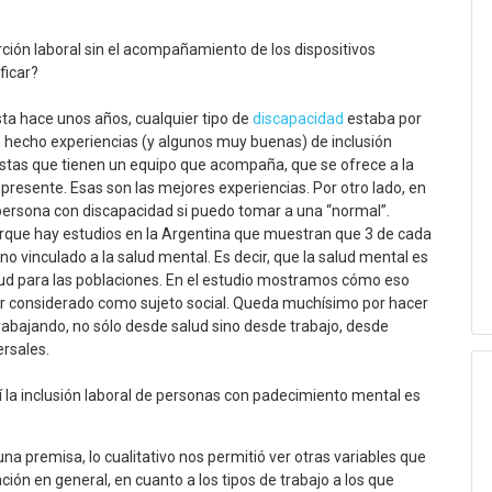
rción laboral sin el acompañamiento de los dispositivos
ficar?
sta hace unos años, cualquier tipo de
discapacidad
estaba por
n hecho experiencias (y algunos muy buenas) de inclusión
estas que tienen un equipo que acompaña, que se ofrece a la
resente. Esas son las mejores experiencias. Por otro lado, en
 persona con discapacidad si puedo tomar a una “normal”.
orque hay estudios en la Argentina que muestran que 3 de cada
no vinculado a la salud mental. Es decir, que la salud mental es
d para las poblaciones. En el estudio mostramos cómo eso
 ser considerado como sujeto social. Queda muchísimo por hacer
 trabajando, no sólo desde salud sino desde trabajo, desde
ersales.
í la inclusión laboral de personas con padecimiento mental es
na premisa, lo cualitativo nos permitió ver otras variables que
ión en general, en cuanto a los tipos de trabajo a los que