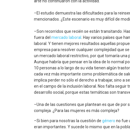
arte no continuaron con la actividad.
–El estudio demuestra las dificultades para la reinse
mencionados. ¿Este escenario es muy difícil de modi
–Son recorridos que recién se están transitando. Ha
fuera del
mercado laboral
. Hay varios países que ha
laboral. Y tienen mejores resultados aquellas propu
empresa para resolver cualquier complejidad que se p
un mercado laboral restrictivo, por qué tomaría una
Aunque habría que pensar en la idea de lo normal p
10 personas a lo largo de su vida tienen algún trastor
cada vez más importante como problemática de salu
implica perder no sólo el derecho a trabajar, sino a
en el campo de la inclusión laboral. Nos falta seguir
desarrollo social, porque estas temáticas son transv
–Una de las cuestiones que plantean es que de por s
compleja. ¿Para las mujeres es más compleja?
–Si bien para nosotras la cuestión de
género
no fue u
eran importantes. Y sucede lo mismo que en la poblac