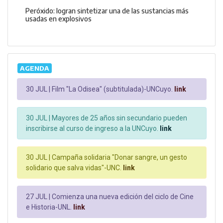
Peróxido: logran sintetizar una de las sustancias más
usadas en explosivos
AGENDA
30 JUL |
Film "La Odisea" (subtitulada)-UNCuyo.
link
30 JUL |
Mayores de 25 años sin secundario pueden
inscribirse al curso de ingreso a la UNCuyo.
link
30 JUL |
Campaña solidaria "Donar sangre, un gesto
solidario que salva vidas"-UNC.
link
27 JUL |
Comienza una nueva edición del ciclo de Cine
e Historia-UNL.
link