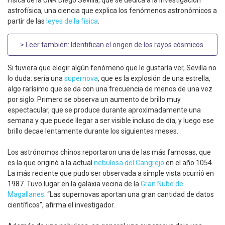
Física de la UNR Diego Sevilla, que se dedica a la investigación
astrofísica, una ciencia que explica los fenómenos astronómicos a
partir de las
leyes de la física
.
> Leer también:
Identifican el origen de los rayos cósmicos
.
Si tuviera que elegir algún fenómeno que le gustaría ver, Sevilla no
lo duda: sería una
supernova
, que es la explosión de una estrella,
algo rarísimo que se da con una frecuencia de menos de una vez
por siglo. Primero se observa un aumento de brillo muy
espectacular, que se produce durante aproximadamente una
semana y que puede llegar a ser visible incluso de día, y luego ese
brillo decae lentamente durante los siguientes meses.
Los astrónomos chinos reportaron una de las más famosas, que
es la que originó a la actual
nebulosa del Cangrejo
en el año 1054.
La más reciente que pudo ser observada a simple vista ocurrió en
1987. Tuvo lugar en la galaxia vecina de la
Gran Nube de
Magallanes
. “Las supernovas aportan una gran cantidad de datos
científicos”, afirma el investigador.