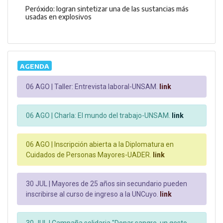
Peróxido: logran sintetizar una de las sustancias más
usadas en explosivos
AGENDA
06 AGO |
Taller: Entrevista laboral-UNSAM.
link
06 AGO |
Charla: El mundo del trabajo-UNSAM.
link
06 AGO |
Inscripción abierta a la Diplomatura en
Cuidados de Personas Mayores-UADER.
link
30 JUL |
Mayores de 25 años sin secundario pueden
inscribirse al curso de ingreso a la UNCuyo.
link
30 JUL |
Campaña solidaria "Donar sangre, un gesto