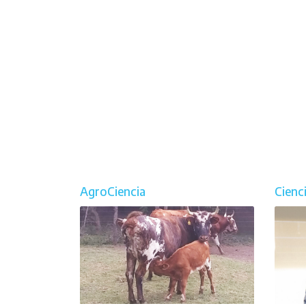
AgroCiencia
Cienc