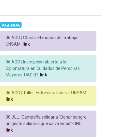
AGENDA
06 AGO |
Charla: El mundo del trabajo-
UNSAM.
link
06 AGO |
Inscripción abierta a la
Diplomatura en Cuidados de Personas
Mayores-UADER.
link
06 AGO |
Taller: Entrevista laboral-UNSAM.
link
30 JUL |
Campaña solidaria "Donar sangre,
un gesto solidario que salva vidas"-UNC.
link