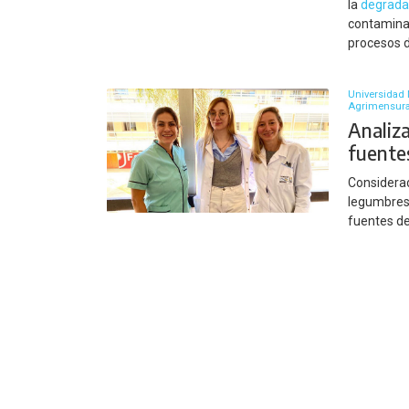
la
degrada
contamina
procesos 
Universidad 
Agrimensur
Analiz
fuente
Considerad
legumbres 
fuentes d