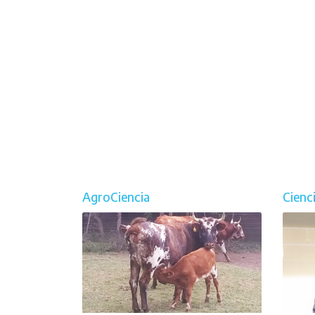
AgroCiencia
Cienc