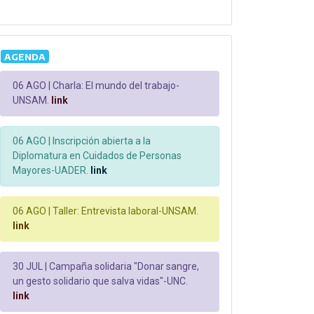
AGENDA
06 AGO |
Charla: El mundo del trabajo-
UNSAM.
link
06 AGO |
Inscripción abierta a la
Diplomatura en Cuidados de Personas
Mayores-UADER.
link
06 AGO |
Taller: Entrevista laboral-UNSAM.
link
30 JUL |
Campaña solidaria "Donar sangre,
un gesto solidario que salva vidas"-UNC.
link