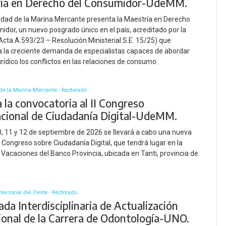
ía en Derecho del Consumidor-UdeMM.
idad de la Marina Mercante presenta la Maestría en Derecho
idor, un nuevo posgrado único en el país, acreditado por la
ta A.593/23 – Resolución Ministerial S.E. 15/25) que
 la creciente demanda de especialistas capaces de abordar
urídico los conflictos en las relaciones de consumo.
de la Marina Mercante - Rectorado
 la convocatoria al II Congreso
acional de Ciudadanía Digital-UdeMM.
0, 11 y 12 de septiembre de 2026 se llevará a cabo una nueva
l Congreso sobre Ciudadanía Digital, que tendrá lugar en la
 Vacaciones del Banco Provincia, ubicada en Tanti, provincia de
Nacional del Oeste - Rectorado
ada Interdisciplinaria de Actualización
ional de la Carrera de Odontología-UNO.