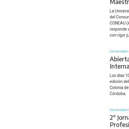
Maestr
La Univers
del Consum
CONEAU (Ac
responde a
con rigor j
Universidad 
Abierta
Intern
Los días 1
edición de
Colonia de
Córdoba.
Universidad 
2° Jorn
Profes