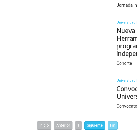
Jornada In
Universidad 
Nueva 
Herram
program
indepe
Cohorte
Universidad 
Convoc
Univer
Convocato
Inicio
Anterior
1
Siguiente
Fin