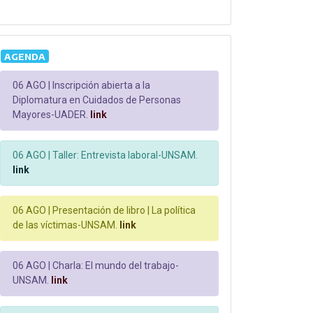
AGENDA
06 AGO |
Inscripción abierta a la
Diplomatura en Cuidados de Personas
Mayores-UADER.
link
06 AGO |
Taller: Entrevista laboral-UNSAM.
link
06 AGO |
Presentación de libro | La política
de las víctimas-UNSAM.
link
06 AGO |
Charla: El mundo del trabajo-
UNSAM.
link