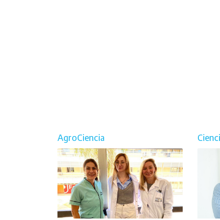
AgroCiencia
Cienc