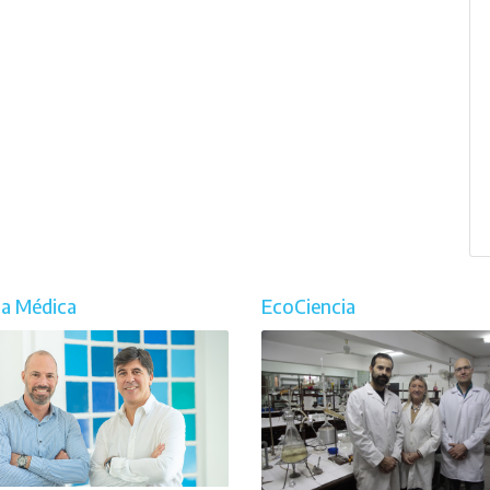
ia Médica
EcoCiencia