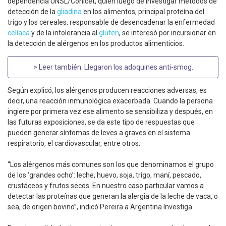
dependencia UNSL/Conicet, quien luego de investigar métodos de
detección de la
gliadina
en los alimentos, principal proteína del
trigo y los cereales, responsable de desencadenar la enfermedad
celíaca
y de la intolerancia al
gluten
, se interesó por incursionar en
la detección de alérgenos en los productos alimenticios.
> Leer también:
Llegaron los adoquines anti-smog
.
Según explicó, los alérgenos producen reacciones adversas, es
decir, una reacción inmunológica exacerbada. Cuando la persona
ingiere por primera vez ese alimento se sensibiliza y después, en
las futuras exposiciones, se da este tipo de respuestas que
pueden generar síntomas de leves a graves en el sistema
respiratorio, el cardiovascular, entre otros.
“Los alérgenos más comunes son los que denominamos el grupo
de los ‘grandes ocho’: leche, huevo, soja, trigo, maní, pescado,
crustáceos y frutos secos. En nuestro caso particular vamos a
detectar las proteínas que generan la alergia de la leche de vaca, o
sea, de origen bovino”, indicó Pereira a Argentina Investiga.