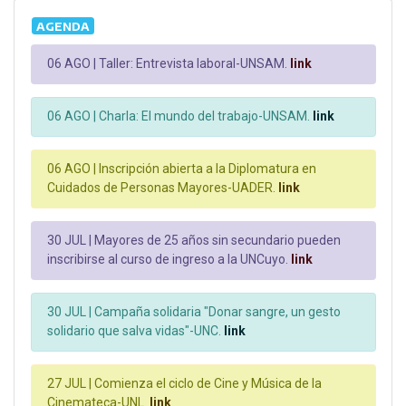
AGENDA
06 AGO |
Taller: Entrevista laboral-UNSAM.
link
06 AGO |
Charla: El mundo del trabajo-UNSAM.
link
06 AGO |
Inscripción abierta a la Diplomatura en
Cuidados de Personas Mayores-UADER.
link
30 JUL |
Mayores de 25 años sin secundario pueden
inscribirse al curso de ingreso a la UNCuyo.
link
30 JUL |
Campaña solidaria "Donar sangre, un gesto
solidario que salva vidas"-UNC.
link
27 JUL |
Comienza el ciclo de Cine y Música de la
Cinemateca-UNL.
link