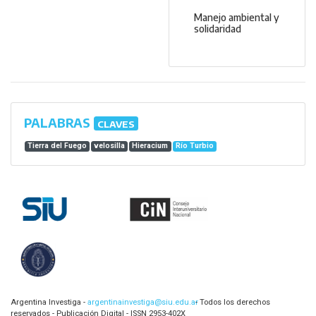
Manejo ambiental y
solidaridad
PALABRAS
CLAVES
Tierra del Fuego
velosilla
Hieracium
Río Turbio
Argentina Investiga -
argentinainvestiga@siu.edu.ar
- Todos los derechos
reservados - Publicación Digital - ISSN 2953-402X