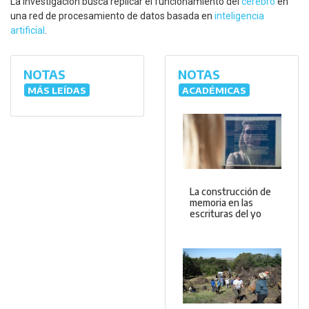
La investigación busca replicar el funcionamiento del
cerebro
en
una red de procesamiento de datos basada en
inteligencia
artificial
.
NOTAS
NOTAS
MÁS LEÍDAS
ACADÉMICAS
La construcción de
memoria en las
escrituras del yo