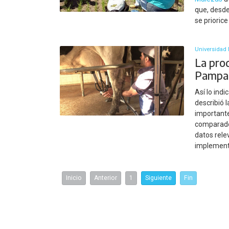
que, desde
se prioric
Universidad 
La prod
Pampa 
Así lo ind
describió 
importante
comparado 
datos rele
implementa
Inicio
Anterior
1
Siguiente
Fin