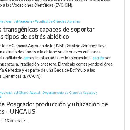
o a las Vocaciones Científicas (EVC-CIN).
Nacional del Nordeste - Facultad de Ciencias Agrarias
s transgénicas capaces de soportar
s tipos de estrés abiótico
nte de Ciencias Agrarias de la UNNE Carolina Sánchez lleva
n estudio destinado a la obtención de nuevos cultivares
l análisis de
gen
es involucrados en la tolerancia al
estrés
por
mperatura, irradiación, etcétera. El trabajo corresponde al área
ría Génetica y es parte de una Beca de Estímulo a las
 Científicas (EVC-CIN).
Nacional del Chaco Austral - Departamento de Ciencias Sociales y
s:
de Posgrado: producción y utilización de
ras - UNCAUS
el 13 de marzo.