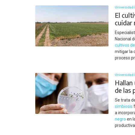
Universidad 
El cult
cuidar
Especialis
Nacional d
cultivos d
mitigar la
proceso pr
Universidad 
Hallan
de las 
Se trata d
simbiosis
f
a incorpor
negro
en l
productiva