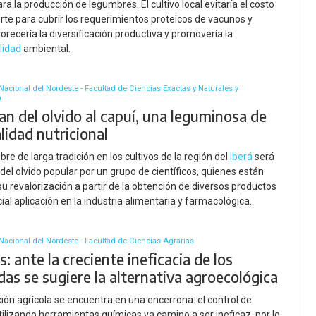
ra la producción de legumbres. El cultivo local evitaría el costo
rte para cubrir los requerimientos proteicos de vacunos y
vorecería la diversificación productiva y promovería la
lidad
ambiental.
Nacional del Nordeste - Facultad de Ciencias Exactas y Naturales y
a
n del olvido al capuí, una leguminosa de
lidad nutricional
re de larga tradición en los cultivos de la región del
Iberá
será
del olvido popular por un grupo de científicos, quienes están
su revalorización a partir de la obtención de diversos productos
ial aplicación en la industria alimentaria y farmacológica.
Nacional del Nordeste - Facultad de Ciencias Agrarias
: ante la creciente ineficacia de los
das se sugiere la alternativa agroecológica
ión agrícola se encuentra en una encerrona: el control de
ilizando herramientas químicas va camino a ser ineficaz, por lo