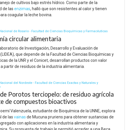
anejo de cultivos bajo estrés hídrico. Como parte de la
ad de las
enzimas
, halló que son resistentes al calor y tienen
para coagular la leche bovina.
Nacional de Rosario - Facultad de Ciencias Bioquímicas y Farmacéuticas
ía circular alimentaria
aboratorio de Investigación, Desarrollo y Evaluación de
(LIDEA), que depende de la Facultad de Ciencias Bioquímicas y
cas de la UNR y el Conicet, desarrollan productos con valor
 a partir de residuos de la industria alimentaria.
Nacional del Nordeste - Facultad de Ciencias Exactas y Naturales y
a
de Porotos terciopelo: de residuo agrícola
te de compuestos bioactivos
oemí Valenzuela, estudiante de Bioquímica de la UNNE, explora
l de las
vainas
de Mucuna pruriens para obtener sustancias de
 agregado con aplicaciones en la industria alimentaria y
ica. Su propuesta de trabajo le permitió acceder a una Beca