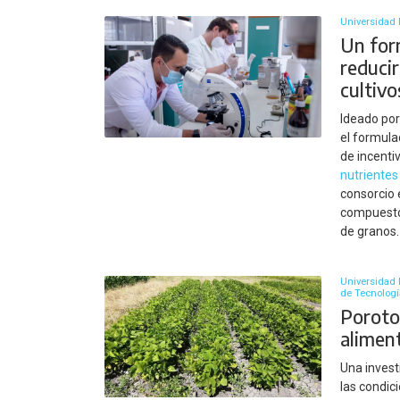
Universidad 
Un for
reducir
cultivo
Ideado por
el formula
de incenti
nutrientes
consorcio 
compuesto 
de granos.
Universidad N
de Tecnologí
Porotos
alimen
Una invest
las condici