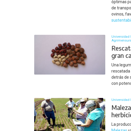
óptimas pa
de transpo
ovinos, fa
sustentabi
Universidad 
Agrimensur
Rescata
gran ca
Una legumb
rescatada 
detrás de 
con potenc
Universidad 
Malezas
herbici
La producc
Malezas
ut