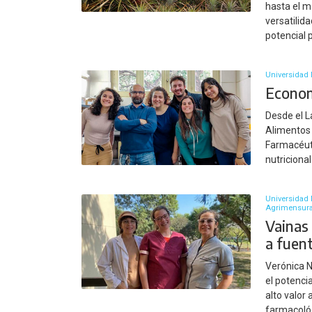
hasta el m
versatilid
potencial 
Universidad 
Econom
Desde el L
Alimentos 
Farmacéuti
nutricional
Universidad 
Agrimensur
Vainas 
a fuen
Verónica N
el potencia
alto valor
farmacológ