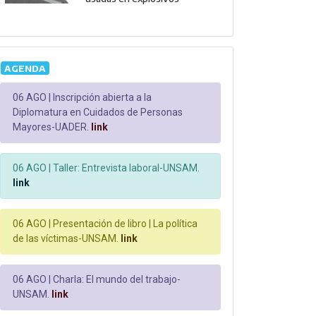
AGENDA
06 AGO |
Inscripción abierta a la
Diplomatura en Cuidados de Personas
Mayores-UADER.
link
06 AGO |
Taller: Entrevista laboral-UNSAM.
link
06 AGO |
Presentación de libro | La política
de las víctimas-UNSAM.
link
06 AGO |
Charla: El mundo del trabajo-
UNSAM.
link