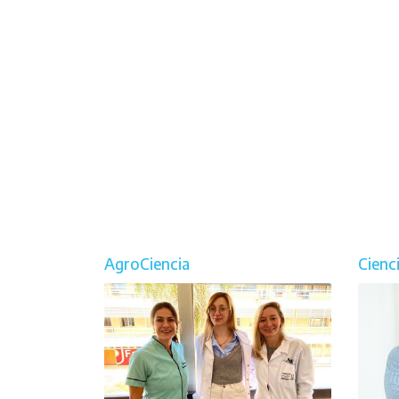
AgroCiencia
Cienc