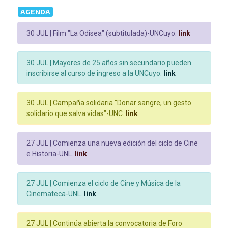
AGENDA
30 JUL |
Film "La Odisea" (subtitulada)-UNCuyo.
link
30 JUL |
Mayores de 25 años sin secundario pueden
inscribirse al curso de ingreso a la UNCuyo.
link
30 JUL |
Campaña solidaria "Donar sangre, un gesto
solidario que salva vidas"-UNC.
link
27 JUL |
Comienza una nueva edición del ciclo de Cine
e Historia-UNL.
link
27 JUL |
Comienza el ciclo de Cine y Música de la
Cinemateca-UNL.
link
27 JUL |
Continúa abierta la convocatoria de Foro