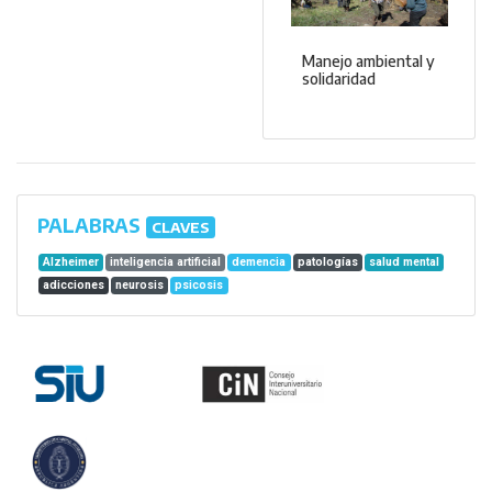
Manejo ambiental y
solidaridad
PALABRAS
CLAVES
Alzheimer
inteligencia artificial
demencia
patologías
salud mental
adicciones
neurosis
psicosis