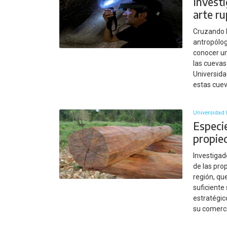
Investi
arte ru
Cruzando l
antropólogo
conocer un
las cuevas
Universida
estas cuev
Universidad 
Especie
propie
Investigad
de las pro
región, qu
suficiente
estratégic
su comerci