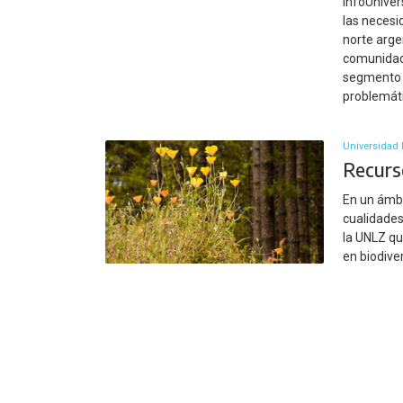
InfoUniver
las necesi
norte argen
comunidad
segmento e
problemáti
Universidad 
Recurs
En un ámbi
cualidades
la UNLZ qu
en biodive