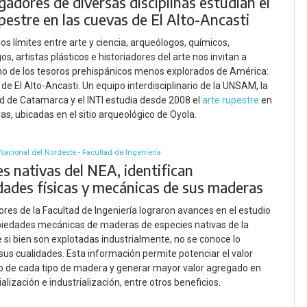
gadores de diversas disciplinas estudian el
pestre en las cuevas de El Alto-Ancasti
os límites entre arte y ciencia, arqueólogos, químicos,
s, artistas plásticos e historiadores del arte nos invitan a
o de los tesoros prehispánicos menos explorados de América:
 de El Alto-Ancasti. Un equipo interdisciplinario de la UNSAM, la
d de Catamarca y el INTI estudia desde 2008 el
arte rupestre
en
as, ubicadas en el sitio arqueológico de Oyola.
Nacional del Nordeste - Facultad de Ingeniería
s nativas del NEA, identifican
dades físicas y mecánicas de sus maderas
ores de la Facultad de Ingeniería lograron avances en el estudio
piedades mecánicas de maderas de especies nativas de la
e si bien son explotadas industrialmente, no se conoce lo
 sus cualidades. Esta información permite potenciar el valor
o de cada tipo de madera y generar mayor valor agregado en
alización e industrialización, entre otros beneficios.