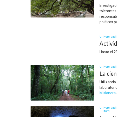
Investigad
tolerantes
responsabl
políticas 
Universidad
Activi
Hasta el 
Universidad 
La cien
Utilizando
laboratori
Misionera
Universidad N
Cultural