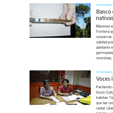
Universidad 
Banco 
nativa
Misiones e
frontera a
conservar 
calidad po
adelante e
germoplasm
viveristas
Universidad 
Voces i
Partiendo 
Socio Cult
habitan Ta
que las co
radial. Lil