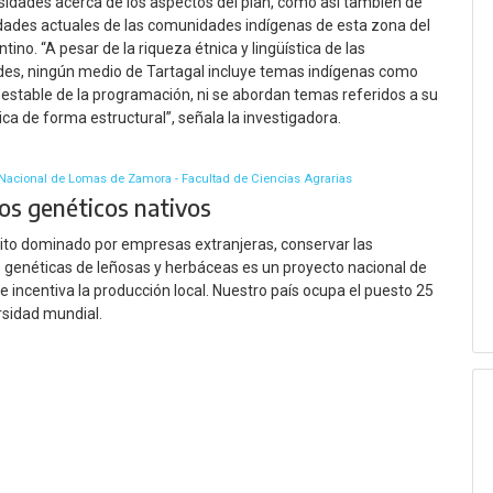
sidades acerca de los aspectos del plan, como así también de
dades actuales de las comunidades indígenas de esta zona del
tino. “A pesar de la riqueza étnica y lingüística de las
es, ningún medio de Tartagal incluye temas indígenas como
stable de la programación, ni se abordan temas referidos a su
ca de forma estructural”, señala la investigadora.
Nacional de Lomas de Zamora - Facultad de Ciencias Agrarias
os genéticos nativos
to dominado por empresas extranjeras, conservar las
 genéticas de leñosas y herbáceas es un proyecto nacional de
e incentiva la producción local. Nuestro país ocupa el puesto 25
rsidad mundial.