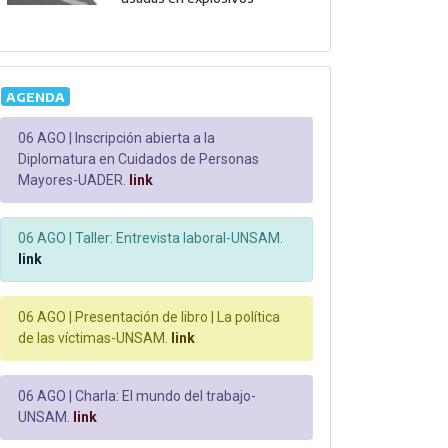
AGENDA
06 AGO |
Inscripción abierta a la
Diplomatura en Cuidados de Personas
Mayores-UADER.
link
06 AGO |
Taller: Entrevista laboral-UNSAM.
link
06 AGO |
Presentación de libro | La política
de las víctimas-UNSAM.
link
06 AGO |
Charla: El mundo del trabajo-
UNSAM.
link