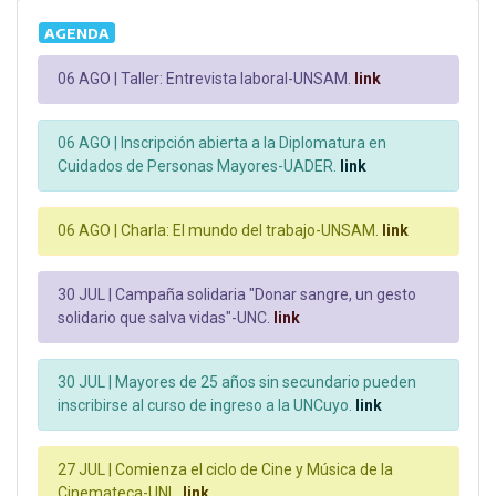
AGENDA
06 AGO |
Taller: Entrevista laboral-UNSAM.
link
06 AGO |
Inscripción abierta a la Diplomatura en
Cuidados de Personas Mayores-UADER.
link
06 AGO |
Charla: El mundo del trabajo-UNSAM.
link
30 JUL |
Campaña solidaria "Donar sangre, un gesto
solidario que salva vidas"-UNC.
link
30 JUL |
Mayores de 25 años sin secundario pueden
inscribirse al curso de ingreso a la UNCuyo.
link
27 JUL |
Comienza el ciclo de Cine y Música de la
Cinemateca-UNL.
link