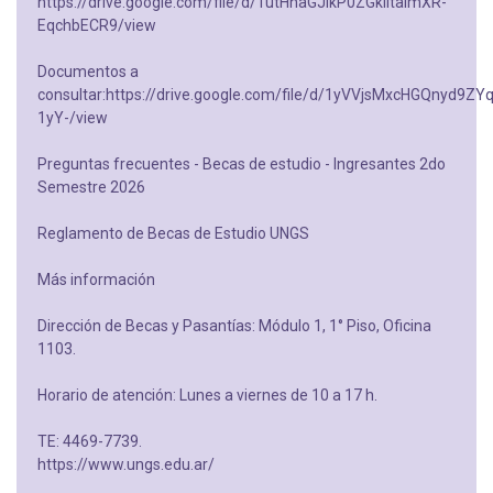
https://drive.google.com/file/d/1utHhaGJIkP0ZGklitaImXR-
EqchbECR9/view
Documentos a
consultar:https://drive.google.com/file/d/1yVVjsMxcHGQnyd9ZY
1yY-/view
Preguntas frecuentes - Becas de estudio - Ingresantes 2do
Semestre 2026
Reglamento de Becas de Estudio UNGS
Más información
Dirección de Becas y Pasantías: Módulo 1, 1° Piso, Oficina
1103.
Horario de atención: Lunes a viernes de 10 a 17 h.
TE: 4469-7739.
https://www.ungs.edu.ar/