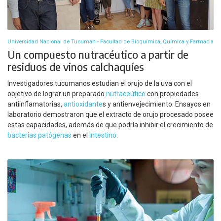
Universidad Nacional de Tucumán - Facultad de Bioquímica, Química y Farmacia
Un compuesto nutracéutico a partir de
residuos de vinos calchaquíes
Investigadores tucumanos estudian el orujo de la uva con el
objetivo de lograr un preparado
nutraceútico
con propiedades
antiinflamatorias,
antioxidante
s y antienvejecimiento. Ensayos en
laboratorio demostraron que el extracto de orujo procesado posee
estas capacidades, además de que podría inhibir el crecimiento de
bacterias
patógenas
en el
intestino
.