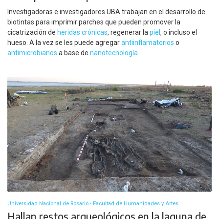
Investigadoras e investigadores UBA trabajan en el desarrollo de
biotintas para imprimir parches que pueden promover la
cicatrización de
heridas crónicas
, regenerar la
piel
, o incluso el
hueso. A la vez se les puede agregar
antiinflamatorios
o
antimicrobianos
a base de
nanotecnología
.
Universidad Nacional de Rosario - Facultad de Humanidades y Artes
Hallan restos arqueológicos en la laguna de