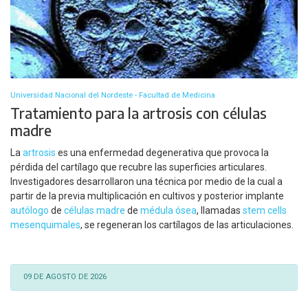
Universidad Nacional del Nordeste - Facultad de Medicina
Tratamiento para la artrosis con células
madre
La
artrosis
es una enfermedad degenerativa que provoca la
pérdida del cartílago que recubre las superficies articulares.
Investigadores desarrollaron una técnica por medio de la cual a
partir de la previa multiplicación en cultivos y posterior implante
autólogo
de
células madre
de
médula ósea
, llamadas
stem cells
mesenquimales
, se regeneran los cartílagos de las articulaciones.
09 DE AGOSTO DE 2026